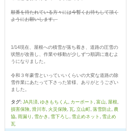
順番を待たれている方々には今暫くお待ちして頂く
ようにお願いします。
1/14現在、屋根への積雪が落ち着き、道路の圧雪の
状態が改善し、作業や移動が少しずつ順調に進むよ
うになりました。
令和３年豪雪といっていいくらいの大変な道路の除
雪作業にあたって下さった皆様、ありがとうござい
ました。
タグ
:
JA共済
,
ゆきもちくん
,
カーポート
,
富山
,
屋根
,
損害保険
,
滑川市
,
火災保険
,
瓦
,
立山町
,
落雪防止
,
農
協
,
雨漏り
,
雪かき
,
雪下ろし
,
雪止めネット
,
雪止め
瓦