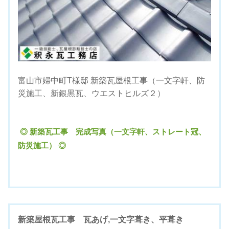
富山市婦中町T様邸 新築瓦屋根工事（一文字軒、防
災施工、新銀黒瓦、ウエストヒルズ２）
◎ 新築瓦工事 完成写真（一文字軒、ストレート冠、
防災施工） ◎
新築屋根瓦工事 瓦あげ,一文字葺き、平葺き