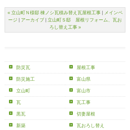
« 立山町Ｎ様邸 棟ノシ瓦積み替え瓦屋根工事
|
メインペ
ージ
|
アーカイブ
|
立山町Ｓ邸 屋根リフォーム、瓦お
ろし替え工事 »
防災瓦
屋根工事
防災施工
富山県
立山町
富山市
瓦
瓦工事
黒瓦
切妻屋根
新築
瓦おろし替え