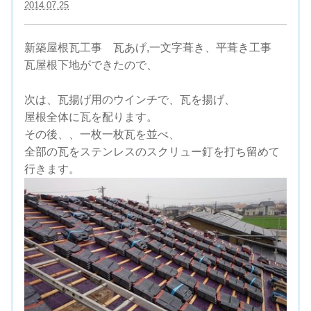
2014.07.25
新築屋根瓦工事 瓦あげ,一文字葺き、平葺き工事
瓦屋根下地ができたので、
次は、瓦揚げ用のウインチで、瓦を揚げ、
屋根全体に瓦を配ります。
その後、、一枚一枚瓦を並べ、
全部の瓦をステンレスのスクリュー釘を打ち留めて
行きます。