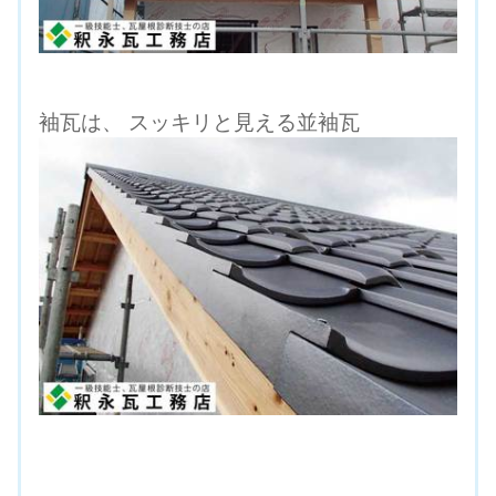
袖瓦は、 スッキリと見える並袖瓦