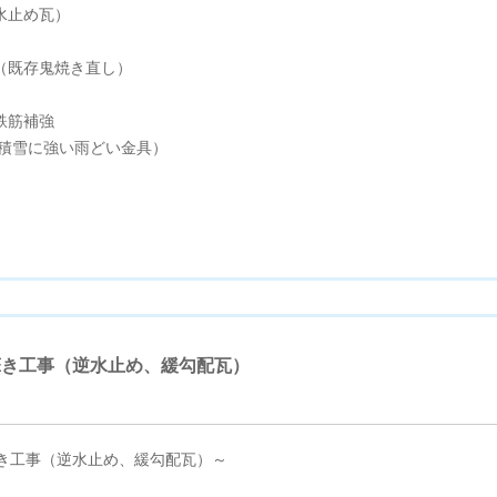
止め瓦）
既存鬼焼き直し）
筋補強
積雪に強い雨どい金具）
葺き工事（逆水止め、緩勾配瓦）
葺き工事（逆水止め、緩勾配瓦）～