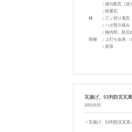
：緩勾配瓦（逆水
：軽量瓦
棟 ：三ッ切り鬼瓦（
：ハダ熨斗積み
：棟内部、防災鉄
雨樋 ：上打ち金具 （
：新茶
瓦揚げ、53判防災瓦
2020.09.03
～瓦揚げ、53判防災瓦