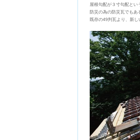
屋根勾配が３寸勾配とい
防災の為の防災瓦でもあ
既存の49判瓦より、新