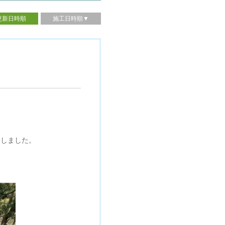
更新日時順
施工日時順▼
用しました。