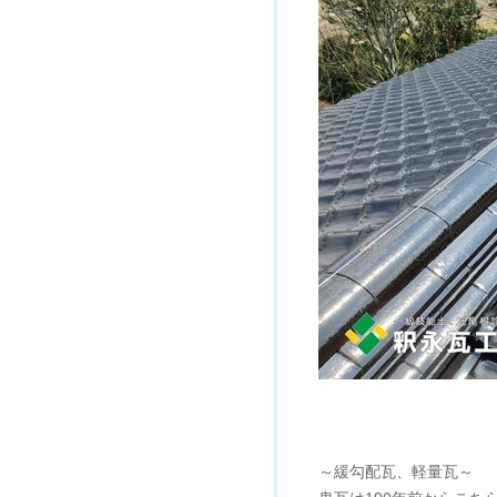
～緩勾配瓦、軽量瓦～