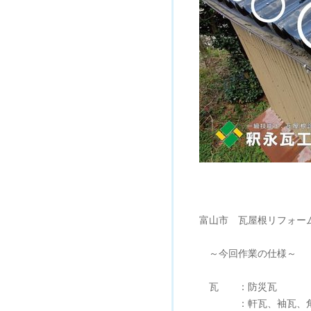
富山市 瓦屋根リフォー
～今回作業の仕様～
瓦 ：防災瓦
：軒瓦、袖瓦、角瓦