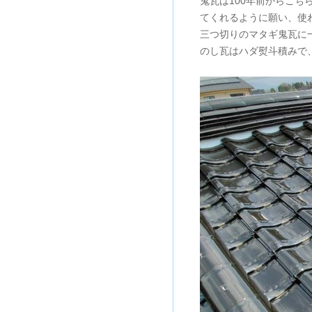
鬼瓦は100年前からこち
てくれるように願い、使
三つ切りのマタギ鬼瓦に
のし瓦はハダ熨斗積みで