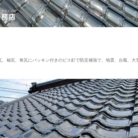
瓦、袖瓦、角瓦にパッキン付きのビス釘で防災補強で、地震、台風、大