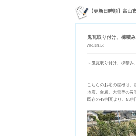
【更新日時順】富山
鬼瓦取り付け、棟積み
2020.09.12
～鬼瓦取り付け、棟積み
こちらのお宅の屋根は、
地震、台風、大雪等の災
既存の49判瓦より、5